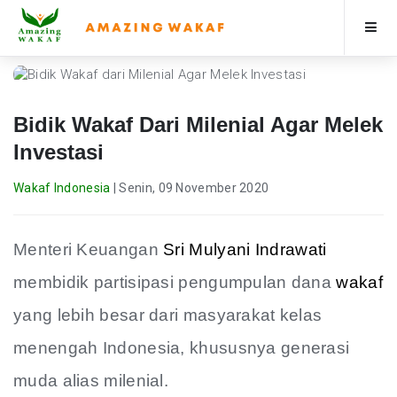
Beranda
Bidik Wakaf Dari Milenial Agar Melek
3
Berita & Artikel
Investasi
Wakaf Indonesia
|
Senin, 09 November 2020
Program
Profile
Menteri Keuangan
Sri Mulyani Indrawati
membidik partisipasi pengumpulan dana
wakaf
Donasi
yang lebih besar dari masyarakat kelas
menengah Indonesia, khususnya generasi
muda alias milenial.