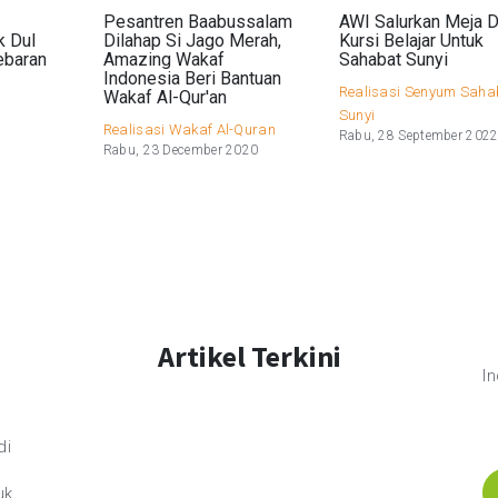
Pesantren Baabussalam
AWI Salurkan Meja 
k Dul
Dilahap Si Jago Merah,
Kursi Belajar Untuk
ebaran
Amazing Wakaf
Sahabat Sunyi
Indonesia Beri Bantuan
Realisasi Senyum Saha
Wakaf Al-Qur'an
0
Sunyi
Realisasi Wakaf Al-Quran
Rabu, 28 September 202
Rabu, 23 December 2020
Artikel Terkini
I
di
uk