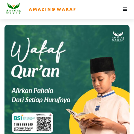
Beranda
3
Berita & Artikel
Program
Profile
Donasi