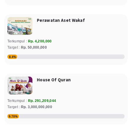
Silvia Iranita
50.000
Donasi
Rp
Kamis, 26 March 2026
Perawatan Aset Wakaf
Silvia Iranita
100.000
Donasi
Rp
Terkumpul :
Rp. 4,200,000
Selasa, 10 March 2026
Target :
Rp. 50,000,000
Silvia Iranita
8.4%
50.000
Donasi
Rp
Senin, 23 February 2026
House Of Quran
Alm.Bpk Munir
300.000
Donasi
Rp
Rabu, 28 January 2026
Terkumpul :
Rp. 291,209,044
Relawan : Yuli Trisnowati
Target :
Rp. 3,000,000,000
9.70%
Ratih Evi Andriyani
80.000
Donasi
Rp