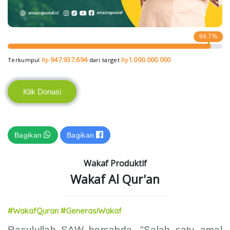
94.7%
947.937.694
1.000.000.000
Terkumpul
dari target
Rp
Rp
Klik Donasi
Bagikan
Bagikan
Wakaf Produktif
Wakaf Al Qur'an
#WakafQuran #GenerasiWakaf
Rasulullah SAW bersabda, "Salah satu amal