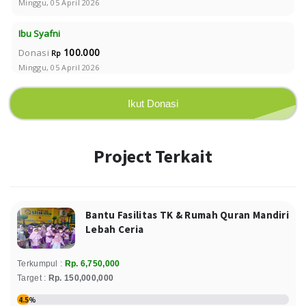
Minggu, 05 April 2026
Ibu Syafni
100.000
Donasi
Rp
Minggu, 05 April 2026
Relawan : Yarniza
Ikut Donasi
Silvia Iranita
100.000
Donasi
Rp
Jumat, 03 April 2026
Project Terkait
Silvia Iranita
50.000
Donasi
Rp
Minggu, 29 March 2026
Bantu Fasilitas TK & Rumah Quran Mandiri
Lebah Ceria
Silvia Iranita
50.000
Donasi
Rp
Terkumpul :
Rp. 6,750,000
Jumat, 27 March 2026
Target :
Rp. 150,000,000
4.5%