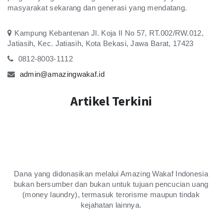
Yatmini
masyarakat sekarang dan generasi yang mendatang.
100.000
Donasi
Rp
Waqal al qur an buat mbah janiyem binti kromo
Kampung Kebantenan Jl. Koja II No 57, RT.002/RW.012,
Jumat, 23 January 2026
Jatiasih, Kec. Jatiasih, Kota Bekasi, Jawa Barat, 17423
Relawan : Nikmah Kurniawati
0812-8003-1112
Dicky Moerdani
admin@amazingwakaf.id
100.000
Donasi
Rp
Artikel Terkini
Jumat, 16 January 2026
Ibu Ade Hendra
100.000
Donasi
Rp
Wakafnya quran utk alm Thoriq al_faqih Hendra bin Ade Hendra
Sulaeman
Rabu, 14 January 2026
Dana yang didonasikan melalui Amazing Wakaf Indonesia
Relawan : Corry Kurniawati
bukan bersumber dan bukan untuk tujuan pencucian uang
(money laundry), termasuk terorisme maupun tindak
Dicky Moerdani
kejahatan lainnya.
100.000
Donasi
Rp