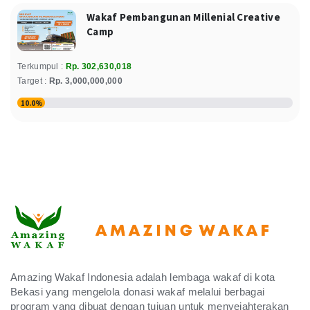
Rabu, 28 January 2026
Wakaf Pembangunan Millenial Creative
Relawan : Ratih Evi Andriyani
Camp
Arum
Terkumpul :
600.000
Rp. 302,630,018
Donasi
Rp
Target :
Rp. 3,000,000,000
Wakaf Alquran atas nama Djadjoko Sudjiwo bin Djoyo Dimulyo
Dan Sri Kuntari binti Sumardi
10.0%
Rabu, 28 January 2026
Relawan : Indyah Montisari
Alm Samsuri, Multazam Kurdi, Kasanah Dan Sayekti Saekowati
200.000
Donasi
Rp
Selasa, 27 January 2026
Relawan : Ria Widiyanti
Hamba Allah
300.000
Donasi
Rp
Senin, 26 January 2026
Amazing Wakaf Indonesia adalah lembaga wakaf di kota
Relawan : Sisworo Sukrowati
Bekasi yang mengelola donasi wakaf melalui berbagai
program yang dibuat dengan tujuan untuk menyejahterakan