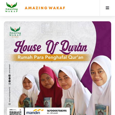
Beranda
3
Berita & Artikel
Program
Profile
Donasi