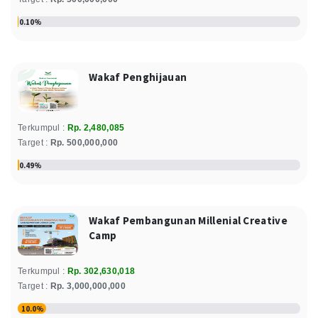
Relawan : Nur Silaksmi
0.10%
Nur Silaksmi
100.000
Donasi
Rp
Selasa, 01 October 2024
Wakaf Penghijauan
Relawan : Nur Silaksmi
Mustofa
Terkumpul :
Rp. 2,480,085
1.000.000
Donasi
Rp
Target :
Rp. 500,000,000
Senin, 23 September 2024
0.49%
Relawan : Noviyanti Utaminingsih
Luky Ramasari
Wakaf Pembangunan Millenial Creative
100.000
Donasi
Rp
Camp
Jumat, 13 September 2024
Relawan : Lucky Ramasari Novianti
Terkumpul :
Rp. 302,630,018
Sofatis Sa'adah
Target :
Rp. 3,000,000,000
100.000
Donasi
Rp
10.0%