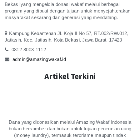
Bekasi yang mengelola donasi wakaf melalui berbagai
alm. Isma'il Djafar
program yang dibuat dengan tujuan untuk menyejahterakan
Senin, 02 September 2024
masyarakat sekarang dan generasi yang mendatang.
Relawan : Ernawati
Eba Nurhiba
Kampung Kebantenan Jl. Koja II No 57, RT.002/RW.012,
Jatiasih, Kec. Jatiasih, Kota Bekasi, Jawa Barat, 17423
200.000
Donasi
Rp
Senin, 02 September 2024
0812-8003-1112
Relawan : Eba Nurhiba
admin@amazingwakaf.id
Nur Silaksmi
Artikel Terkini
100.000
Donasi
Rp
Minggu, 01 September 2024
Relawan : Nur Silaksmi
Wahyu Murwani
200.000
Donasi
Rp
Jumat, 30 August 2024
Dana yang didonasikan melalui Amazing Wakaf Indonesia
Relawan : Wahyu Murwani
bukan bersumber dan bukan untuk tujuan pencucian uang
(money laundry), termasuk terorisme maupun tindak