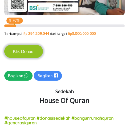
9.70%
291.209.044
3.000.000.000
Terkumpul
dari target
Rp
Rp
Klik Donasi
Bagikan
Bagikan
Sedekah
House Of Quran
#houseofquran #donasisedekah #bangunrumahquran
#generasiquran