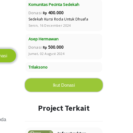
Komunitas Pecinta Sedekah
400.000
Donasi
Rp
Sedekah Kursi Roda Untuk Dhuafa
Senin, 16 December 2024
Asep Hermawan
500.000
Donasi
Rp
Jumat, 02 August 2024
nasi
Trilaksono
100.000
Donasi
Rp
Jumat, 26 July 2024
Ikut Donasi
Kukuh Pramudyo
300.000
Donasi
Rp
Project Terkait
Jumat, 26 July 2024
oda
Ummi Habibah
50.000
Donasi
Rp