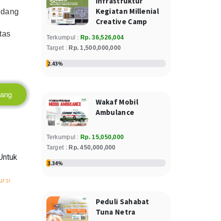
Infrastruktur
Jumat, 26 July 2024
Kegiatan Millenial
ndang
Creative Camp
Siti Nurhaeni
tas
Terkumpul :
Rp. 36,526,004
100.000
Donasi
Rp
Target :
Rp. 1,500,000,000
Jumat, 26 July 2024
2.43%
Relawan : Siti Nurhaeni
Komunitas Pecinta Sedekah
rang
400.000
Wakaf Mobil
Donasi
Rp
Ambulance
Jumat, 21 June 2024
Abdullah
Terkumpul :
Rp. 15,050,000
Target :
Rp. 450,000,000
100.000
Donasi
Rp
Untuk
Wakaf alat bantu disabilitas
3.34%
Kamis, 04 April 2024
Relawan : Abdullah
ursi
Peduli Sahabat
Danardono Dwi Antono
Tuna Netra
100.000
Donasi
Rp