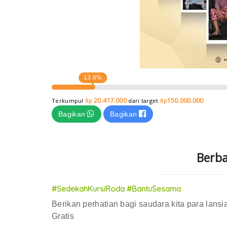
13.6%
20.417.000
150.000.000
Terkumpul
dari target
Rp
Rp
Bagikan
Bagikan
Berba
#SedekahKursiRoda #BantuSesama
Berikan perhatian bagi saudara kita para lan
Gratis