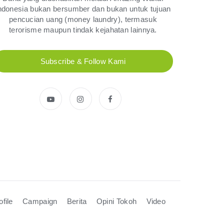
ndonesia bukan bersumber dan bukan untuk tujuan
Dora Anastaya
pencucian uang (money laundry), termasuk
100.000
terorisme maupun tindak kejahatan lainnya.
Donasi
Rp
Wakaf Kursi Roda untuk Alm.
Soehatman bin Abdul Moeis
Subscribe & Follow Kami
Rabu, 10 May 2023
Relawan : Bayu Kuntarto
Lia Ahlianah
100.000
Donasi
Rp
Sedekah Hilmi Lulus
Selasa, 09 May 2023
Relawan : Hermansyah
Tasya Salsabila
80.000
Donasi
Rp
Minggu, 07 May 2023
ofile
Campaign
Berita
Opini Tokoh
Video
Siti Indana Salwa