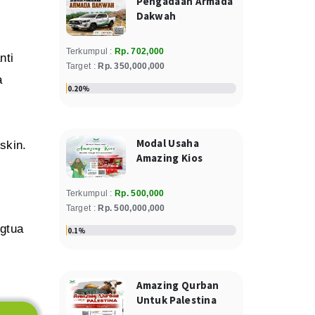
Pengadaan Armada
Evi Erviani
Dakwah
750.000
Donasi
Rp
Kamis, 27 March 2025
Terkumpul :
Rp. 702,000
nti
Relawan : Sainah Puji Astuti
Target :
Rp. 350,000,000
a
Faturrahman
0.20%
300.000
Donasi
Rp
Rabu, 26 March 2025
Relawan : Hariri
Modal Usaha
skin.
Amazing Kios
Zainab
600.000
Donasi
Rp
Terkumpul :
Rp. 500,000
Senin, 24 March 2025
Target :
Rp. 500,000,000
Relawan : Rita Juniarty
ngtua
0.1%
Siti Maidatul Janah
200.000
Donasi
Rp
Amazing Qurban
fidyah 8 hari
Untuk Palestina
Senin, 24 March 2025