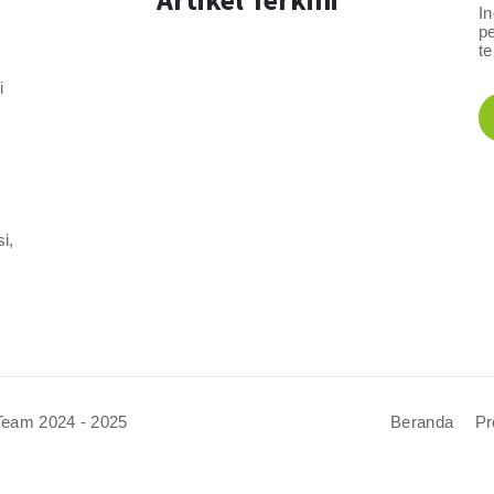
I
p
t
i
i,
Team 2024 - 2025
Beranda
Pr