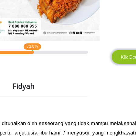
72.0%
Klik Do
Fidyah
us ditunaikan oleh seseorang yang tidak mampu melaksana
ti: lanjut usia, ibu hamil / menyusui, yang mengkhawat