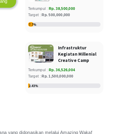
Relawan : Engkom Komariah
rang
Terkumpul :
Rp. 38,500,000
Ayunda Siwi
Target :
Rp. 500,000,000
500.000
Donasi
Rp
7.7%
Minggu, 23 March 2025
Relawan : ANDHIKA ISWARI ALFATHAN
ARSY
Infrastruktur
Kegiatan Millenial
Fatimah
Creative Camp
500.000
Donasi
Rp
Kamis, 20 March 2025
Terkumpul :
Rp. 36,526,004
Relawan : Nunung Supriyadi
Target :
Rp. 1,500,000,000
2.43%
Nining
800.000
Donasi
Rp
Rabu, 19 March 2025
Relawan : Umairoh
Nining Diah Maharita Triatmanti Binti
Suparman
ana yang didonasikan melalui Amazing Wakaf