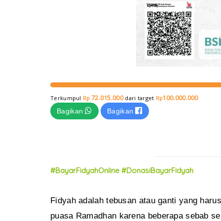
72.015.000
100.000.000
Terkumpul
dari target
Rp
Rp
Bagikan
Bagikan
#BayarFidyahOnline #DonasiBayarFidyah
Fidyah adalah tebusan atau ganti yang har
puasa Ramadhan karena beberapa sebab seper