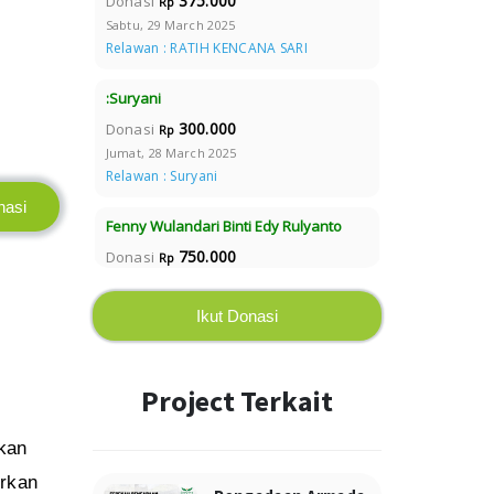
375.000
Donasi
Rp
Sabtu, 29 March 2025
Relawan : RATIH KENCANA SARI
:Suryani
300.000
Donasi
Rp
Jumat, 28 March 2025
Relawan : Suryani
nasi
Fenny Wulandari Binti Edy Rulyanto
750.000
Donasi
Rp
Jumat, 28 March 2025
Relawan : Kalia Barnita
Ikut Donasi
Siti Akmalia Nindia
300.000
Donasi
Rp
Project Terkait
fidyah Siti akmalia nindia
Kamis, 27 March 2025
kan
Relawan : Sainah Puji Astuti
irkan