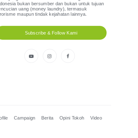
900.000
Donasi
ndonesia bukan bersumber dan bukan untuk tujuan
Rp
encucian uang (money laundry), termasuk
Jumat, 07 March 2025
erorisme maupun tindak kejahatan lainnya.
Relawan : Kalia Barnita
Ratih Kencana Sari
Subscribe & Follow Kami
25.000
Donasi
Rp
Jumat, 28 February 2025
Relawan : RATIH KENCANA SARI
Ria Hastuti
110.000
Donasi
Rp
Jumat, 28 February 2025
Relawan : Ria Hastuti
Anindia Kinanti
300.000
Donasi
Rp
Jumat, 28 February 2025
ofile
Campaign
Berita
Opini Tokoh
Video
Relawan : RATIH KENCANA SARI
Fatimah