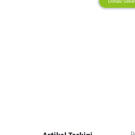
Donasi Seka
Artikel Terkini
D