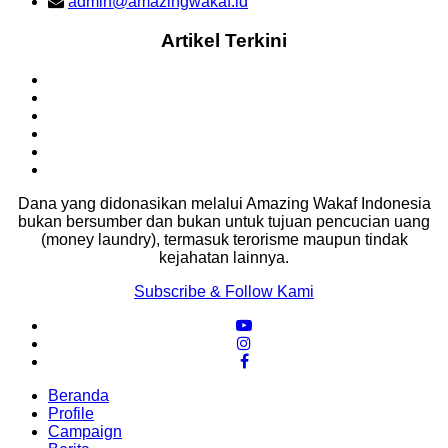
admin@amazingwakaf.id
Artikel Terkini
Titi Hasmawati
150.000
Donasi
Rp
Jumat, 29 August 2025
Dana yang didonasikan melalui Amazing Wakaf Indonesia
Puteri Kalina
bukan bersumber dan bukan untuk tujuan pencucian uang
(money laundry), termasuk terorisme maupun tindak
kejahatan lainnya.
50.000
Donasi
Rp
Jumat, 29 August 2025
Subscribe & Follow Kami
Soerjo Harjo Seto
Beranda
100.000
Donasi
Rp
Profile
Jumat, 29 August 2025
Campaign