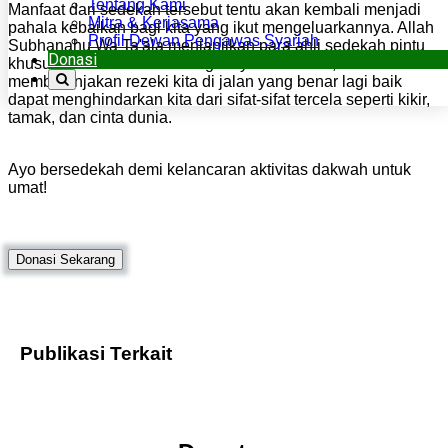
Tentang Kami
Manfaat dari sedekah tersebut tentu akan kembali menjadi
Mitra & Kerjasama
pahala kebaikan bagi kita yang ikut mengeluarkannya. Allah
Profil Dewan Pengawas Syariah
Subhanahu Wa Ta'ala menjanjikan para ahli sedekah pintu
Donasi
khusus untuk memasuki surga-Nya. Selain itu,
membelanjakan rezeki kita di jalan yang benar lagi baik
dapat menghindarkan kita dari sifat-sifat tercela seperti kikir,
tamak, dan cinta dunia.
Ayo bersedekah demi kelancaran aktivitas dakwah untuk
umat!
Donasi Sekarang
Publikasi Terkait