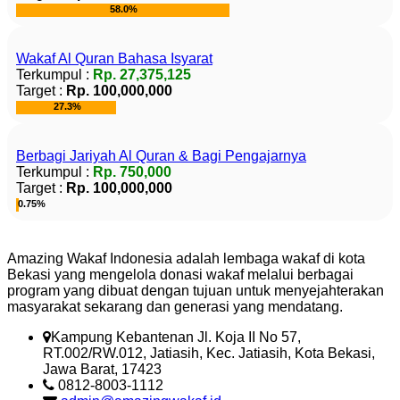
58.0%
Andri Noviandy
Wakaf Al Quran Bahasa Isyarat
Terkumpul :
Rp. 27,375,125
50.000
Donasi
Rp
Target :
Rp. 100,000,000
Jumat, 26 September 2025
27.3%
Relawan : Andri Noviandy
Berbagi Jariyah Al Quran & Bagi Pengajarnya
Terkumpul :
Rp. 750,000
Hesti Nur Lestari
Target :
Rp. 100,000,000
0.75%
41.000
Donasi
Rp
Sabtu, 20 September 2025
Amazing Wakaf Indonesia adalah lembaga wakaf di kota
Bekasi yang mengelola donasi wakaf melalui berbagai
program yang dibuat dengan tujuan untuk menyejahterakan
masyarakat sekarang dan generasi yang mendatang.
Tika Wulan Sari
Kampung Kebantenan Jl. Koja II No 57,
RT.002/RW.012, Jatiasih, Kec. Jatiasih, Kota Bekasi,
100.000
Donasi
Rp
Jawa Barat, 17423
Jumat, 19 September 2025
0812-8003-1112
Relawan : Tika Wulan Sari