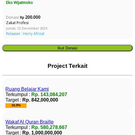
Eko Wijatmoko
200.000
Donasi
Rp
Zakat Profesi
Jumat, 12 December 2025
Relawan : Herry Afrizal
Ikut Donasi
Ida Rustini
Project Terkait
500.000
Donasi
Rp
Jumat, 10 October 2025
Relawan : Ida Rustini
Ruang Belajar Kami
Terkumpul :
Rp. 143,084,207
Target :
Rp. 842,000,000
Titi Hasmawati
16.9%
150.000
Donasi
Rp
Wakaf Al Quran Braille
Rabu, 01 October 2025
Terkumpul :
Rp. 580,278,667
Target :
Rp. 1,000,000,000