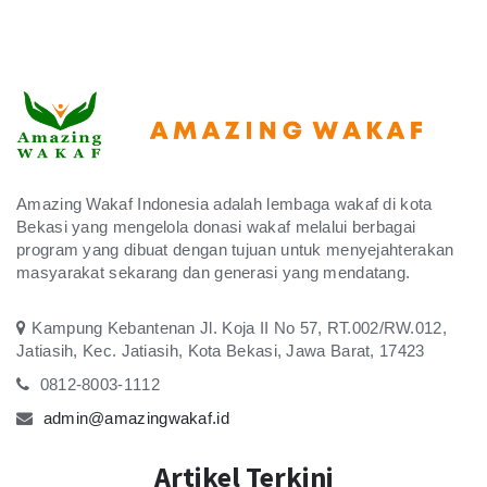
Rudi Suryana
250.000
Donasi
Rp
Selasa, 18 February 2025
Relawan : Rudi Suryana
Ai Irmayati
100.000
Donasi
Rp
Kamis, 13 February 2025
Amazing Wakaf Indonesia adalah lembaga wakaf di kota
Relawan : Ai Irmayati
Bekasi yang mengelola donasi wakaf melalui berbagai
program yang dibuat dengan tujuan untuk menyejahterakan
Dwi Atmi
masyarakat sekarang dan generasi yang mendatang.
60.000
Donasi
Rp
Selasa, 04 February 2025
Kampung Kebantenan Jl. Koja II No 57, RT.002/RW.012,
Relawan : Dwi Atmi
Jatiasih, Kec. Jatiasih, Kota Bekasi, Jawa Barat, 17423
Windi Yuningsih
0812-8003-1112
100.000
Donasi
Rp
admin@amazingwakaf.id
Wakaf Rutin Perbulan
Senin, 03 February 2025
Artikel Terkini
Relawan : Windi Yuningsih