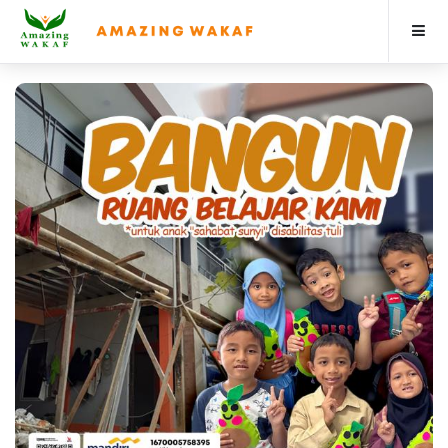
Beranda
3
Berita & Artikel
Program
Profile
Donasi