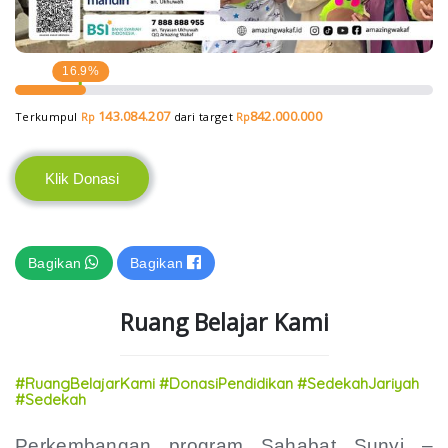
16.9%
143.084.207
842.000.000
Terkumpul
dari target
Rp
Rp
Klik Donasi
Bagikan
Bagikan
Ruang Belajar Kami
#RuangBelajarKami #DonasiPendidikan #SedekahJariyah
#Sedekah
Perkembangan program Sahabat Sunyi –