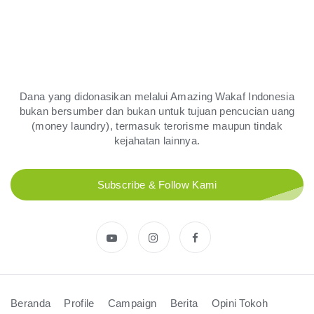
Vesta Fidentia
100.000
Donasi
Rp
Senin, 03 February 2025
Relawan : Vesta Fidentia
Dana yang didonasikan melalui Amazing Wakaf Indonesia
Muhamad Taufik
bukan bersumber dan bukan untuk tujuan pencucian uang
(money laundry), termasuk terorisme maupun tindak
50.000
Donasi
Rp
kejahatan lainnya.
Sabtu, 01 February 2025
Relawan : Muhamad Taufik
Subscribe & Follow Kami
Nunung Supriyadi
100.000
Donasi
Rp
Sabtu, 01 February 2025
Relawan : Nunung Supriyadi
Titi Hasmawati
150.000
Donasi
Rp
Beranda
Profile
Campaign
Berita
Opini Tokoh
Kamis, 30 January 2025