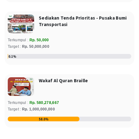
100.000
Donasi
Rp
Sabtu, 08 March 2025
Sediakan Tenda Prioritas - Pusaka Bumi
Relawan : Windi Yuningsih
Transportasi
Suprayitno
Terkumpul :
Rp. 50,000
50.000
Donasi
Rp
Target :
Rp. 50,000,000
Rabu, 05 March 2025
Relawan : Suprayitno
0.1%
Muhammad Taufiq
50.000
Donasi
Rp
Wakaf Al Quran Braille
Senin, 03 March 2025
Relawan : Muhammad Taufiq
Terkumpul :
Rp. 580,278,667
Ai Irmayati
Target :
Rp. 1,000,000,000
100.000
Donasi
Rp
58.0%
Senin, 03 March 2025
Relawan : Ai Irmayati