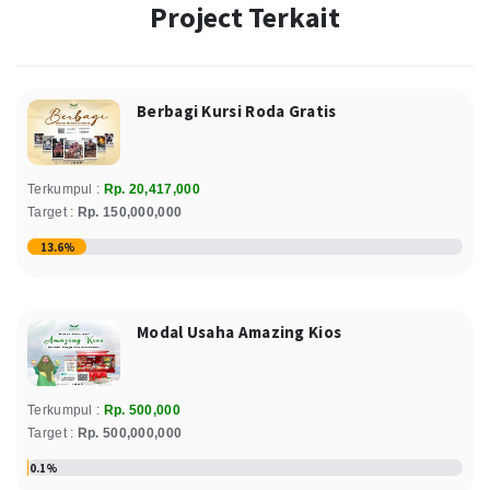
Project Terkait
100.000
Donasi
Rp
Sabtu, 03 May 2025
Relawan : Vesta Fidentia
Berbagi Kursi Roda Gratis
Tahsin North Singapura
4.556.962
Donasi
Rp
Senin, 28 April 2025
Terkumpul :
Rp. 20,417,000
Relawan : Juwita Linda
Target :
Rp. 150,000,000
Komunitas Pecinta Sedekah
13.6%
400.000
Donasi
Rp
Jumat, 18 April 2025
Modal Usaha Amazing Kios
Vesta Fidentia
100.000
Donasi
Rp
Rabu, 09 April 2025
Terkumpul :
Rp. 500,000
Relawan : Vesta Fidentia
Target :
Rp. 500,000,000
0.1%
Windi Yuningsih